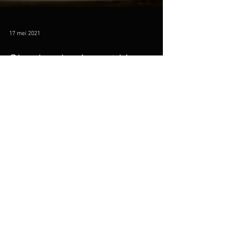
17 mei 2021
Shepherds pie met kip
Bron: Afkomstig van: Marion