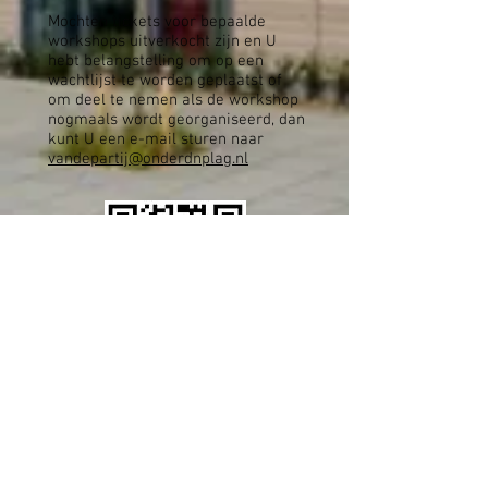
Mochten tickets voor bepaalde
workshops uitverkocht zijn en U
hebt belangstelling om op een
wachtlijst te worden geplaatst of
om deel te nemen als de workshop
nogmaals wordt georganiseerd, dan
kunt U een e-mail sturen naar
vandepartij@onderdnplag.nl