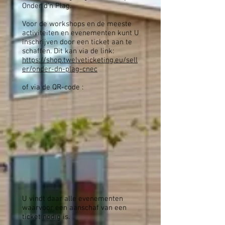
Onder d’n Plag.
Voor de workshops en de meeste
activiteiten en evenementen kunt U
inschrijven door een ticket aan te
schaffen. Dit kan via de link:
https://shop.twelveticketing.eu/sell
er/onder-dn-plag-cnec
of via de QR-code :
U vindt daar alle evenementen
waarvoor een aanschaf van een
ticket nodig is.