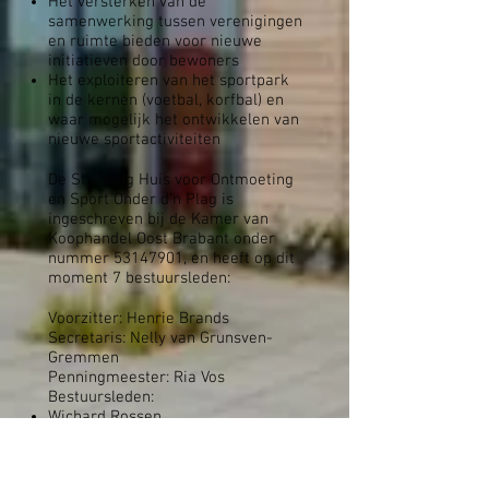
Het versterken van de
samenwerking tussen verenigingen
en ruimte bieden voor nieuwe
initiatieven door bewoners
Het exploiteren van het sportpark
in de kernen (voetbal, korfbal) en
waar mogelijk het ontwikkelen van
nieuwe sportactiviteiten
De Stichting Huis voor Ontmoeting
en Sport Onder d’n Plag is
ingeschreven bij de Kamer van
Koophandel Oost Brabant onder
nummer
53147901
, en heeft op dit
moment 7 bestuursleden:
Voorzitter: Henrie Brands
Secretaris: Nelly van Grunsven-
Gremmen
Penningmeester: Ria Vos
Bestuursleden:
Wichard Rossen
Frank Vos
Rob Pluijm
Rens van Lieshout