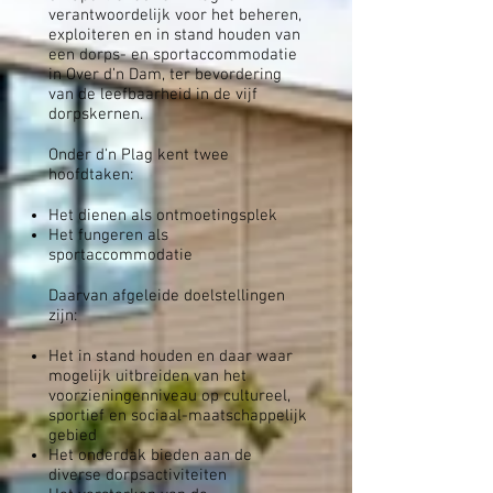
verantwoordelijk voor het beheren,
exploiteren en in stand houden van
een dorps- en sportaccommodatie
in Over d’n Dam, ter bevordering
van de leefbaarheid in de vijf
dorpskernen.
Onder d'n Plag kent twee
hoofdtaken:
Het dienen als ontmoetingsplek
Het fungeren als
sportaccommodatie
Daarvan afgeleide doelstellingen
zijn:
Het in stand houden en daar waar
mogelijk uitbreiden van het
voorzieningenniveau op cultureel,
sportief en sociaal-maatschappelijk
gebied
Het onderdak bieden aan de
diverse dorpsactiviteiten