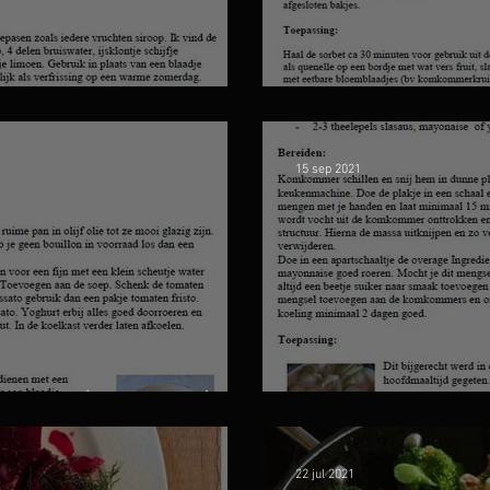
p
Komkommersor
15 sep 2021
soep (gazpacho)
Wijchense fris
22 jul 2021