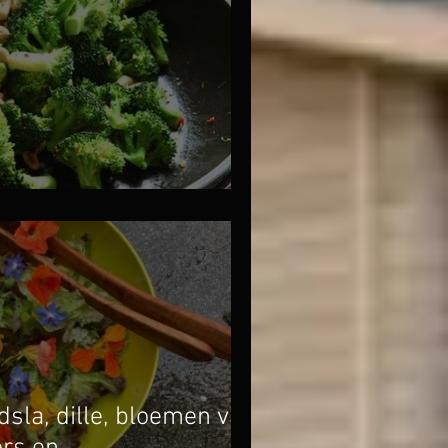
ilipeper en cashewnoten
dsla, dille, bloemen van