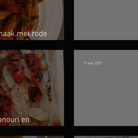
naak met rode
ertjesvinaigrette
Aardperensoep 
17 mei 2021
nouri en
Winterkoolsala