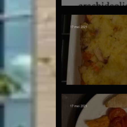
Basilicumolie
17 mei 2021
Shepherds pie met
17 mei 2021