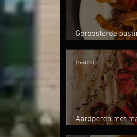
Geroosterde pasti
aardappel en kapp
17 mei 2021
Aardperen met ma
basilicumolie