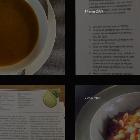
17 mei 2021
tersoep
Pompoencurry m
7 mei 2021