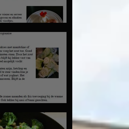
bet
se komkommer salade