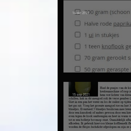
14 okt 2021
Gegratineerd groe
15 sep 2021