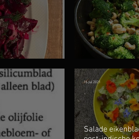
met yoghurt en citroen
Broccoli met ch
16 jul 2021
Salade eikenbla