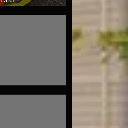
ers en
id
 witte kool: