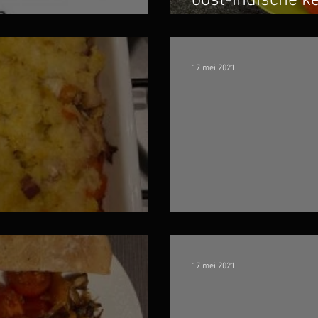
oost-indische k
komkommerkru
17 mei 2021
 kip
Ovenschotel met
17 mei 2021