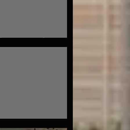
(Topinamboer)
de