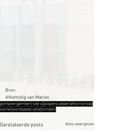
Bron:
Afkomstig van Marion
pompoen
gember
rode ui
jalapeno peper
athornsiroop
wortel
wortelpeterselie
tomaten
Alles weergeven
Gerelateerde posts