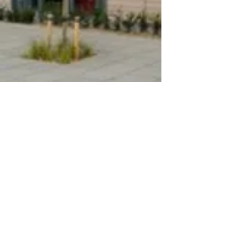
Uw activiteit
Voornaam
Achternaam
E-mailadres